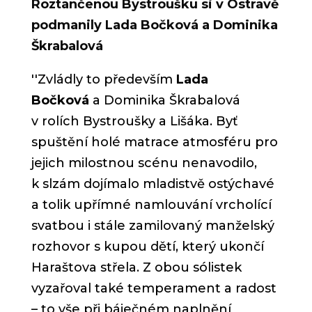
Roztančenou Bystroušku si v Ostravě
podmanily Lada Bočková a Dominika
Škrabalová
''
Zvládly to především
Lada
Bočková
a
Dominika Škrabalová
v rolích Bystroušky a Lišáka. Byť
spuštění holé matrace atmosféru pro
jejich milostnou scénu nenavodilo,
k slzám dojímalo mladistvě ostýchavé
a tolik upřímné namlouvání vrcholící
svatbou i stále zamilovaný manželský
rozhovor s kupou dětí, který ukončí
Haraštova střela. Z obou sólistek
vyzařoval také temperament a radost
– to vše při báječném naplnění