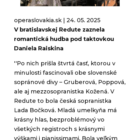
operaslovakia.sk | 24. 05.
2025
V bratislavskej Redute zaznela
romantická hudba pod taktovkou
Daniela Raiskina
''Po nich prišla štvrtá časť, ktorou v
minulosti fascinovali obe slovenské
sopránové divy – Gruberová, Poppová,
ale aj mezzosopranistka Kožená. V
Redute to bola česká sopranistka
Lada Bočková. Mladá umelkyňa má
krásny hlas, bezproblémový vo
všetkých registroch s krásnymi
výškami i pianissimami. Bola veľkým