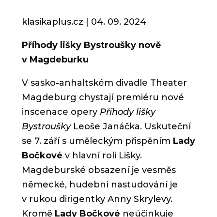
klasikaplus.cz | 04. 09.
2024
Příhody lišky Bystroušky nově
v Magdeburku
V sasko-anhaltském divadle Theater
Magdeburg chystají premiéru nové
inscenace opery
Příhody lišky
Bystroušky
Leoše Janáčka. Uskuteční
se 7. září s uměleckým přispěním
Lady
Bočkové
v hlavní roli Lišky.
Magdeburské obsazení je vesměs
německé, hudební nastudování je
v rukou dirigentky
Anny Skrylevy.
Kromě
Lady Bočkové
neúčinkuje