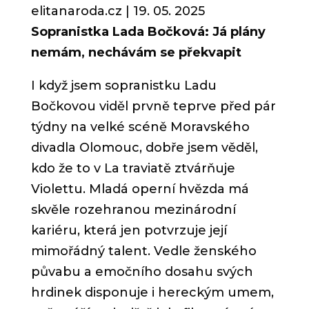
elitanaroda.cz | 19. 05.
2025
Sopranistka Lada Bočková: Já plány
nemám, nechávám se překvapit
I když jsem sopranistku Ladu
Bočkovou viděl prvně teprve před pár
týdny na velké scéně Moravského
divadla Olomouc, dobře jsem věděl,
kdo že to v La traviatě ztvárňuje
Violettu. Mladá operní hvězda má
skvěle rozehranou mezinárodní
kariéru, která jen potvrzuje její
mimořádný talent. Vedle ženského
půvabu a emočního dosahu svých
hrdinek disponuje i hereckým umem,