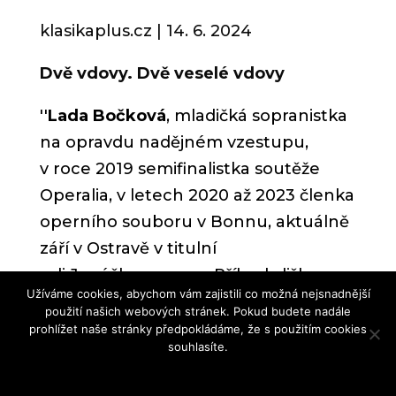
klasikaplus.cz
| 14. 6.
2024
Dvě vdovy. Dvě veselé vdovy
''
Lada Bočková
, mladičká sopranistka
na opravdu nadějném vzestupu,
v roce 2019 semifinalistka soutěže
Operalia, v letech 2020 až 2023 členka
operního souboru v Bonnu, aktuálně
září v Ostravě v titulní
roli Janáčkovy opery
Příhody lišky
Užíváme cookies, abychom vám zajistili co možná nejsnadnější
Bystroušky
. V paměti také zůstává její
použití našich webových stránek. Pokud budete nadále
pražský
jarní recitál
k Roku české
prohlížet naše stránky předpokládáme, že s použitím cookies
souhlasíte.
hudby. Jako Smetanova Karolina byla
Souhlasím
ve čtvrtek večer v Litomyšli pěvecky