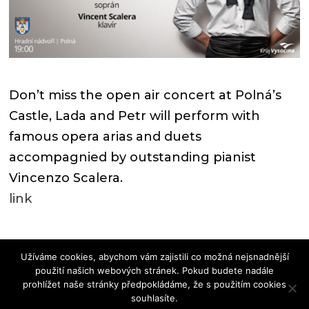
Don’t miss the open air concert at Polná’s
Castle, Lada and Petr will perform with
famous opera arias and duets
accompagnied by outstanding pianist
Vincenzo Scalera.
link
Užíváme cookies, abychom vám zajistili co možná nejsnadnější
© 2024 Lada Bočková – soprano |
© design
použití našich webových stránek. Pokud budete nadále
prohlížet naše stránky předpokládáme, že s použitím cookies
by Kobra Design 2024
souhlasíte.