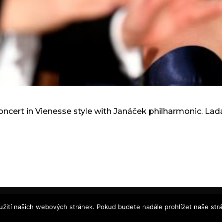
oncert in Vienesse style with Janáček philharmonic. La
sign by Kobra Design 2024
užití našich webových stránek. Pokud budete nadále prohlížet naše str