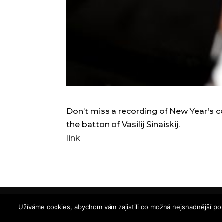
Don’t miss a recording of New Year’s c
the batton of Vasilij Sinaiskij.
link
© 2024 Lada Bočková – soprano |
© de
Užíváme cookies, abychom vám zajistili co možná nejsnadnější po