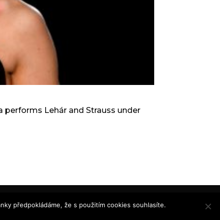
da performs Lehár and Strauss under
ánky předpokládáme, že s použitím cookies souhlasíte.
Souhlasím