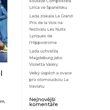
soutěže Compostela
Lírica ve Španělsku
Lada získala Le Grand
Prix de la Voix na
festivalu Les Nuits
Lyriques de
l’Hippodrome
Lada uchvátila
Magdeburg jako
Violetta Valéry
l
Velký úspěch a ovace
pro olomouckou La
traviatu
Nejnovější
ím,
komentáře