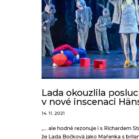
Lada okouzlila poslu
v nové inscenaci Hän
14. 11. 2021
„… ale hodně rezonuje i s Richardem Str
že Lada Bočková jako Mařenka s bril