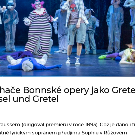
chače Bonnské opery jako Grete
sel und Gretel
aussem (dirigoval premiéru v roce 1893). Což je dáno i t
antně lyrickým sopránem předjímá Sophie v Růžovém