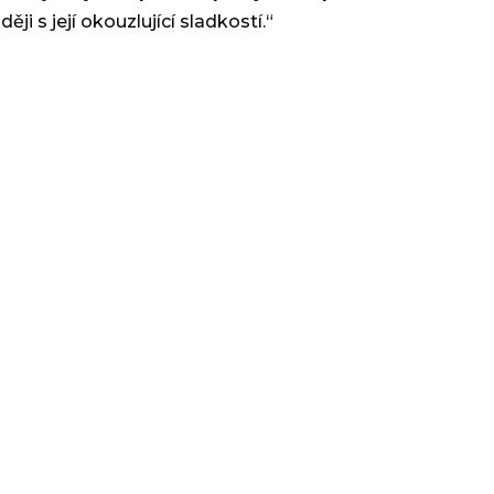
i s její okouzlující sladkostí.“